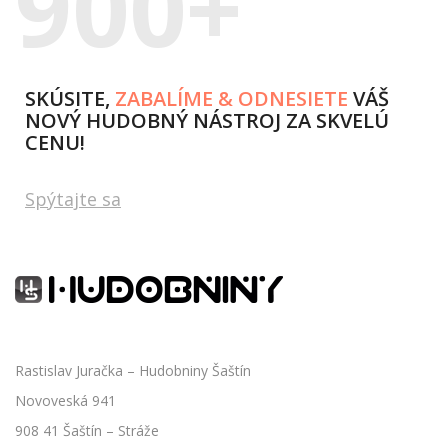
900+
SKÚSITE,
ZABALÍME & ODNESIETE
VÁŠ
NOVÝ HUDOBNÝ NÁSTROJ ZA SKVELÚ
CENU!
Spýtajte sa
Rastislav Juračka – Hudobniny Šaštín
Novoveská 941
908 41 Šaštín – Stráže